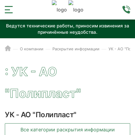
Ведутся технические работы, приносим извинения за
причинённые неудобства.
О компании
Раскрытие информации
УК - АО "Пол
: УК - АО
"Полипласт"
УК - АО "Полипласт"
Все категории раскрытия информации