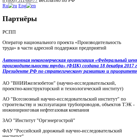
8 (800) 511-80-77
Бесплатно по РФ
Ru
Eng
Партнёры
РСПП
Оператор национального проекта «Производительность
труда» в части адресной поддержки предприятий
Автономная некоммерческая организация «Федеральный цен
производительности труда» (ФЦК) создана 18 декабря 2017 
Президенте РФ по стратегическому развитию и приорите
АО "ВНИИжелезобетон" (научно-исследовательский,
проектно-конструкторский и технологический институт)
АО "Всесоюзный научно-исследовательский институт" по
строительству и эксплуатации трубопроводов, объектов ТЭК -
инжиниринговая нефтегазовая компания
ЗАО "Институт "Оргэнергострой"
ФАУ "Российский дорожный научно-исследовательский
институт"