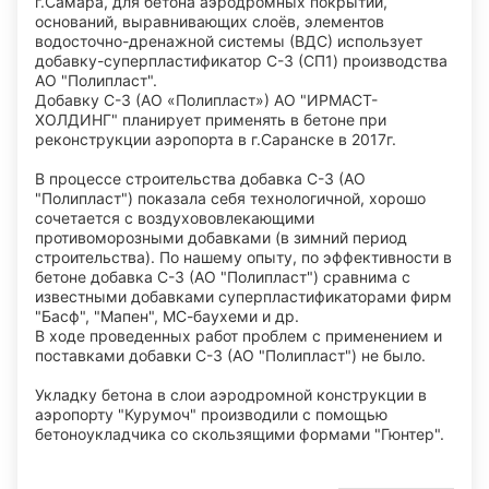
г.Самара, для бетона аэродромных покрытий,
оснований, выравнивающих слоёв, элементов
водосточно-дренажной системы (ВДС) использует
добавку-суперпластификатор C-3 (СП1) производства
AO "Полипласт".
Добавку С-3 (АО «Полипласт») АО "ИРМАСТ-
ХОЛДИНГ" планирует применять в бетоне при
реконструкции аэропорта в г.Саранске в 2017г.
В процессе строительства добавка С-3 (АО
"Полипласт") показала себя технологичной, хорошо
сочетается с воздухововлекающими
противоморозными добавками (в зимний период
строительства). По нашему опыту, по эффективности в
бетоне добавка С-3 (АО "Полипласт") сравнима с
известными добавками суперпластификаторами фирм
"Басф", "Мапен", МС-баухеми и др.
В ходе проведенных работ проблем с применением и
поставками добавки C-3 (АО "Полипласт") не было.
Укладку бетона в слои аэродромной конструкции в
аэропорту "Курумоч" производили с помощью
бетоноукладчика со скользящими формами "Гюнтер".