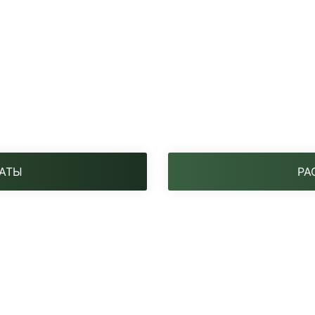
АТЫ
РА