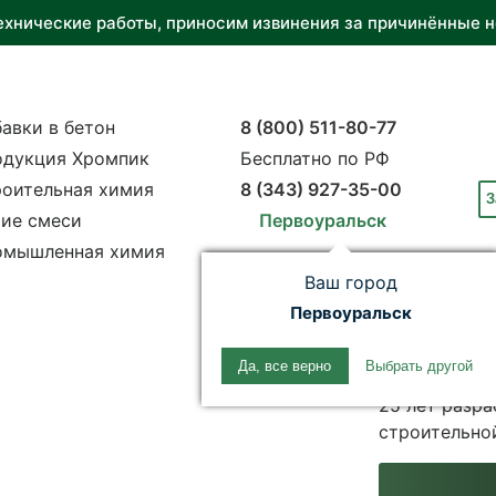
ехнические работы, приносим извинения за причинённые н
авки в бетон
8 (800) 511-80-77
одукция Хромпик
Бесплатно по РФ
оительная химия
8 (343) 927-35-00
З
ие смеси
Первоуральск
омышленная химия
Ваш город
Первоуральск
Клиент
Да, все верно
Выбрать другой
25 лет разр
строительно