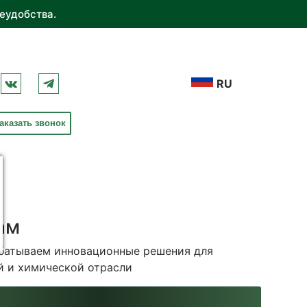
еудобства.
RU
аказать звонок
ам
абатываем инновационные решения для
й и химической отрасли