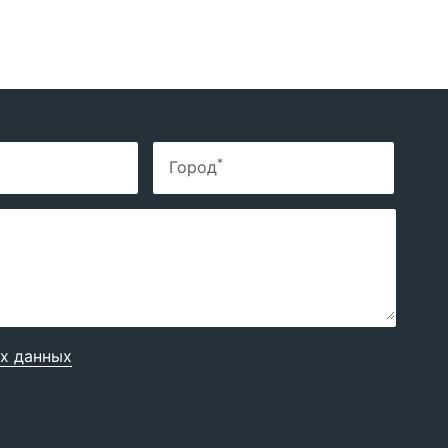
*
Город
х данных