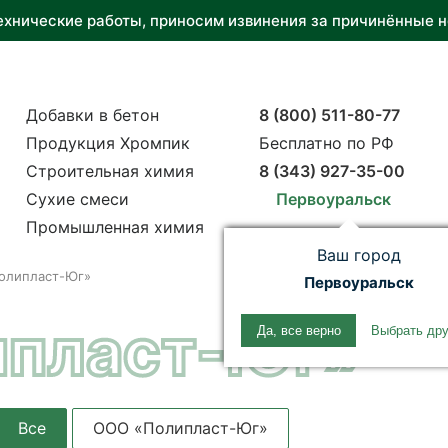
ехнические работы, приносим извинения за причинённые н
Добавки в бетон
8 (800) 511-80-77
Продукция Хромпик
Бесплатно по РФ
Строительная химия
8 (343) 927-35-00
Сухие смеси
Первоуральск
Промышленная химия
Ваш город
олипласт-Юг»
Первоуральск
ипласт-Юг»
Да, все верно
Выбрать дру
Все
ООО «Полипласт-Юг»