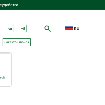
еудобства.
RU
Заказать звонок
гой