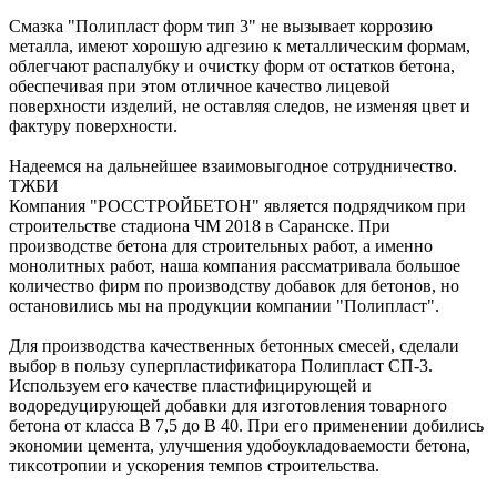
Смазка "Полипласт форм тип 3" не вызывает коррозию
металла, имеют хорошую адгезию к металлическим формам,
облегчают распалубку и очистку форм от остатков бетона,
обеспечивая при этом отличное качество лицевой
поверхности изделий, не оставляя следов, не изменяя цвет и
фактуру поверхности.
Надеемся на дальнейшее взаимовыгодное сотрудничество.
ТЖБИ
Компания "РОССТРОЙБЕТОН" является подрядчиком при
строительстве стадиона ЧМ 2018 в Саранске. При
производстве бетона для строительных работ, а именно
монолитных работ, наша компания рассматривала большое
количество фирм по производству добавок для бетонов, но
остановились мы на продукции компании "Полипласт".
Для производства качественных бетонных смесей, сделали
выбор в пользу суперпластификатора Полипласт СП-3.
Используем его качестве пластифицирующей и
водоредуцирующей добавки для изготовления товарного
бетона от класса В 7,5 до В 40. При его применении добились
экономии цемента, улучшения удобоукладоваемости бетона,
тиксотропии и ускорения темпов строительства.