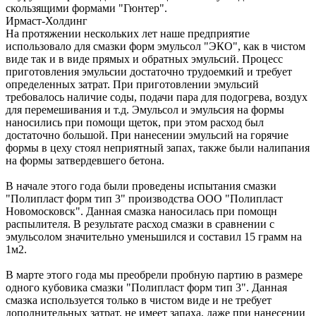
скользящими формами "Гюнтер".
Ирмаст-Холдинг
На протяжении нескольких лет наше предприятие
использовало для смазки форм эмульсол "ЭКО", как в чистом
виде так и в виде прямых и обратных эмульсий. Процесс
приготовления эмульсии достаточно трудоемкий и требует
определенных затрат. При приготовлении эмульсий
требовалось наличие соды, подачи пара для подогрева, воздух
для перемешивания и т.д. Эмульсол и эмульсия на формы
наносились при помощи щеток, при этом расход был
достаточно большой. При нанесении эмульсий на горячие
формы в цеху стоял неприятный запах, также были налипания
на формы затвердевшего бетона.
В начале этого года были проведены испытания смазки
"Полипласт форм тип 3" производства ООО "Полипласт
Новомосковск". Данная смазка наносилась при помощн
распылителя. В результате расход смазки в сравнении с
эмульсолом значительно уменьшился и составил 15 грамм на
1м2.
В марте этого года мы преобрели пробную партию в размере
одного кубовика смазки "Полипласт форм тип 3". Данная
смазка используется только в чистом виде и не требует
дополнительных затрат, не имеет запаха, даже при нанесении