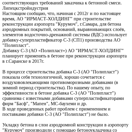
соответствующих требований заказчика к бетонной смеси.
Липецкстройидустрия
Настоящим сообщаю, что, начиная с 2012г и по настоящее
время, АО "ИРМАСТ-ХОЛДИНГ" при строительстве
реконструкции аэропорта "Курумоч", г.Самара, для бетона
аэродромных покрытий, оснований, выравнивающих слоёв,
элементов водосточно-дренажной системы (ВДС) использует
добавку-суперпластификатор C-3 (СП1) производства AO
"Полипласт".
Добавку С-3 (АО «Полипласт») АО "ИРМАСТ-ХОЛДИНГ"
планирует применять в бетоне при реконструкции аэропорта
в г.Саранске в 2017г.
В процессе строительства добавка С-3 (АО "Полипласт")
показала себя технологичной, хорошо сочетается с
воздухововлекающими противоморозными добавками (в
зимний период строительства). По нашему опыту, по
эффективности в бетоне добавка С-3 (АО "Полипласт")
сравнима с известными добавками суперпластификаторами
фирм "Басф", "Мапен", МС-баухеми и др.
В ходе проведенных работ проблем с применением и
поставками добавки C-3 (АО "Полипласт") не было.
Укладку бетона в слои аэродромной конструкции в аэропорту
"Курумоч" производили с помощью бетоноукладчика со