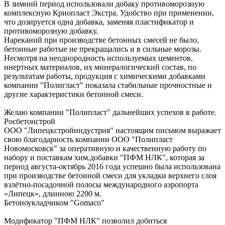
В зимний период использовали добаку противоморозную
комплексную Криопласт Экстра. Удобство при применении,
что дозируется одна добавка, заменяя пластификатор и
противоморозную добавку.
Нареканий при производстве бетонных смесей не было,
бетонные работые не прекращались и в сильные морозы.
Несмотря на неоднородность используемых цементов,
инертных материалов, их минералогический состав, по
результатам работы, продукция с химическими добавками
компании "Полигласт" показала стабильные прочностные и
другие характеристики бетонной смеси.
Желаю компании "Полипласт" дальнейших успехов в работе.
Росбетонстрой
ООО "Липецкстройиндустрия" настоящим письмом выражает
свою благодарность компании ООО "Полипласт
Новомосковск" за оперативную и качественную работу по
набору и поставкам хим.добавки "ПФМ НЛК", которая за
период августа-октябрь 2016 года успешно была использована
при производстве бетонной смеси для укладки верхнего слоя
взлётно-посадочной полосы международного аэропорта
«Липецк», длинною 2200 м.
Бетоноукладчиком "Gomaco"
Модификатор "ПФМ НЛК" позволил добиться