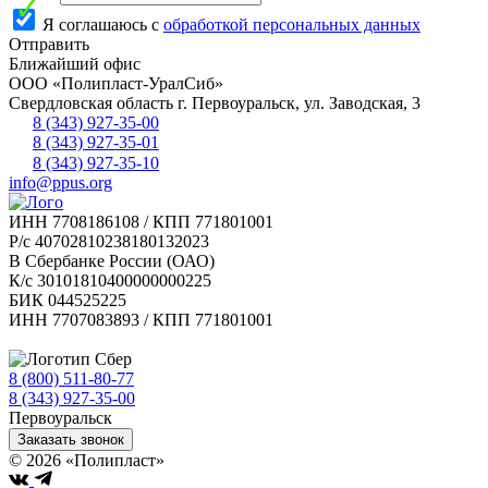
Я соглашаюсь с
обработкой персональных данных
Отправить
Ближайший офис
ООО «Полипласт-УралСиб»
Свердловская область
г.
Первоуральск
,
ул. Заводская, 3
8 (343) 927-35-00
8 (343) 927-35-01
8 (343) 927-35-10
info@ppus.org
ИНН 7708186108 / КПП 771801001
Р/с 40702810238180132023
В Сбербанке России (ОАО)
К/с 30101810400000000225
БИК 044525225
ИНН 7707083893 / КПП 771801001
8 (800) 511-80-77
Бесплатно по РФ
8 (343) 927-35-00
Первоуральск
Заказать звонок
© 2026 «Полипласт»