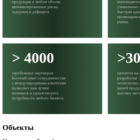
продукции в любом объеме,
инновацион
минимизированные риски
уникальные з
задержек и дефицита.
быстрая ада
меняющимся
рынка.
> 4000
>3
зарубежных партнеров.
патентов на
Богатый опыт сотрудничества
разработки.
с международными клиентами
технологии,
позволяет нам лучше
вашей проду
понимать и удовлетворять
высокое мес
потребности любого бизнеса.
Объекты