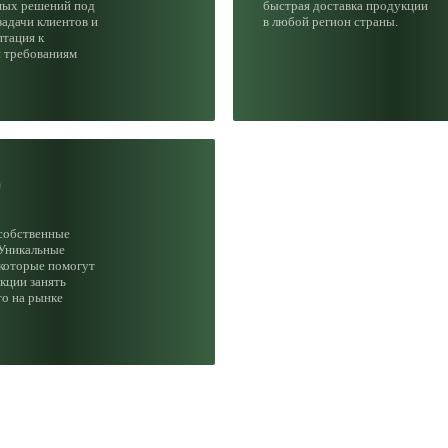
ных решений под
быстрая доставка продукции
адачи клиентов и
в любой регион страны.
птация к
 требованиям
0
 собственные
 Уникальные
 которые помогут
кции занять
то на рынке