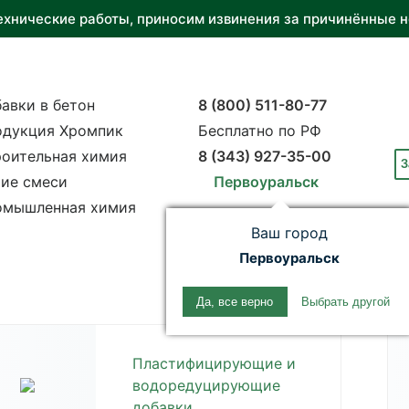
ехнические работы, приносим извинения за причинённые н
авки в бетон
8 (800) 511-80-77
одукция Хромпик
Бесплатно по РФ
оительная химия
8 (343) 927-35-00
З
ие смеси
Первоуральск
омышленная химия
Ваш город
Первоуральск
Да, все верно
Выбрать другой
Пластифицирующие и
водоредуцирующие
добавки