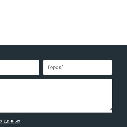
*
Город
х данных