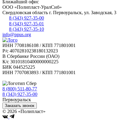
Ближайший офис
ООО «Полипласт-УралСиб»
Свердловская область
г.
Первоуральск
,
ул. Заводская, 3
8 (343) 927-35-00
8 (343) 927-35-01
8 (343) 927-35-10
info@ppus.org
ИНН 7708186108 / КПП 771801001
Р/с 40702810238180132023
В Сбербанке России (ОАО)
К/с 30101810400000000225
БИК 044525225
ИНН 7707083893 / КПП 771801001
8 (800) 511-80-77
Бесплатно по РФ
8 (343) 927-35-00
Первоуральск
Заказать звонок
© 2026 «Полипласт»