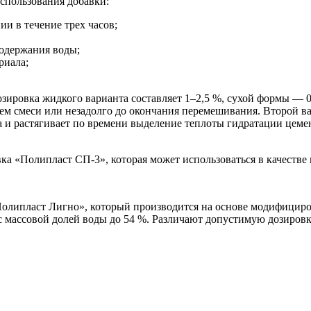
спользования добавки:
и в течение трех часов;
содержания воды;
риала;
озировка жидкого варианта составляет 1–2,5 %, сухой формы — 
ием смеси или незадолго до окончания перемешивания. Второй 
 и растягивает по времени выделение теплоты гидратации цеме
ка «Полипласт СП-3», которая может использоваться в качест
«Полипласт Лигно», который производится на основе модифицир
а с массовой долей воды до 54 %. Различают допустимую дозировк