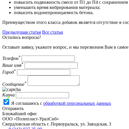
повысить подвижность смеси от П1 до П4 с сохранением 
уменьшить время вибрирования материала;
повысить водонепроницаемость бетона.
Преимуществом этого класса добавок является отсутствие в с
Предыдущая
статья
Все статьи
Остались вопросы?
Оставьте заявку, укажите вопрос, и мы перезвоним Вам в само
*
Телефон
*
Ваше имя
*
Город
*
Сообщение
Капча
Я соглашаюсь с
обработкой персональных данных
Отправить
Ближайший офис
ООО «Полипласт-УралСиб»
Свердловская область
г.
Первоуральск
,
ул. Заводская, 3