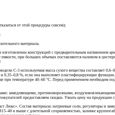
казаться от этой процедуры совсем);
;
оительного материала.
ри изготовлении конструкций с предварительным натяжением ар
 емкости, при больших объемах поставляются наливом в цистер
.
одели С-3 используемая масса сухого вещества составляет 0,6–0,
я и 0,35–0,8 %, если она выполняет пластифицирующие функции
оде при температуре 40–60 °С. Перед применением необходим по
авами: замедляющими, противоморозными, воздухововлекающим
покупателей предоставляем скидки. Узнать цену на продукцию 
т Люкс». Состав материала: натриевые соли, регуляторы и заме
В15–40 и выше с длительной сохраняемостью, заливке крупног