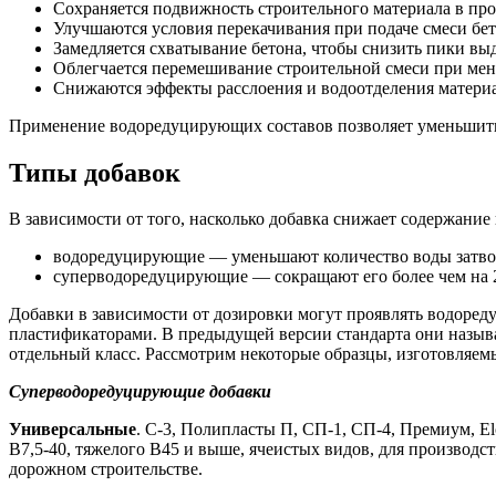
Сохраняется подвижность строительного материала в пр
Улучшаются условия перекачивания при подаче смеси бе
Замедляется схватывание бетона, чтобы снизить пики выд
Облегчается перемешивание строительной смеси при мен
Снижаются эффекты расслоения и водоотделения материа
Применение водоредуцирующих составов позволяет уменьшить р
Типы добавок
В зависимости от того, насколько добавка снижает содержание 
водоредуцирующие — уменьшают количество воды затвор
суперводоредуцирующие — сокращают его более чем на 
Добавки в зависимости от дозировки могут проявлять водор
пластификаторами. В предыдущей версии стандарта они наз
отдельный класс. Рассмотрим некоторые образцы, изготовляе
Суперводоредуцирующие добавки
Универсальные
. С-3, Полипласты П, СП-1, СП-4, Премиум, E
В7,5-40, тяжелого В45 и выше, ячеистых видов, для произво
дорожном строительстве.