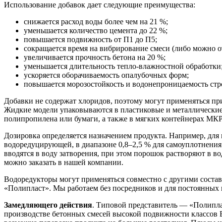
Использование добавок дает следующие преимущества:
снижается расход воды более чем на 21 %;
уменьшается количество цемента до 22 %;
повышается подвижность от П1 до П5;
сокращается время на вибрирование смеси (либо можно от
увеличивается прочность бетона на 20 %;
уменьшается длительность тепло-влажностной обработки
ускоряется оборачиваемость опалубочных форм;
повышается морозостойкость и водонепроницаемость стр
Добавки не содержат хлоридов, поэтому могут применяться п
Жидкие модели упаковываются в пластиковые и металлические
полипропилена или бумаги, а также в мягких контейнерах МКР
Дозировка определяется назначением продукта. Например, для м
водоредуцирующей, в диапазоне 0,8–2,5 % для самоуплотнени
вводятся в воду затворения, при этом порошок растворяют в в
можно заказать в нашей компании.
Водоредукторы могут применяться совместно с другими сост
«Полипласт». Мы работаем без посредников и для постоянных 
Замедляющего действия
. Типовой представитель — «Полиплас
производстве бетонных смесей высокой подвижности классов 