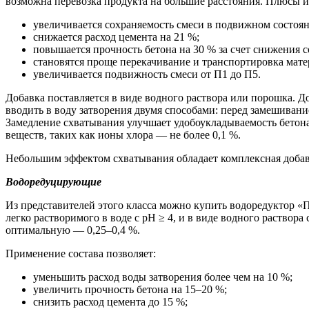
возможна перевозка продукта на большие расстояния. Плюсы и
увеличивается сохраняемость смеси в подвижном состояни
снижается расход цемента на 21 %;
повышается прочность бетона на 30 % за счет снижения 
становятся проще перекачивание и транспортировка мате
увеличивается подвижность смеси от П1 до П5.
Добавка поставляется в виде водного раствора или порошка. Д
вводить в воду затворения двумя способами: перед замешиван
Замедление схватывания улучшает удобоукладываемость бетона
веществ, таких как ионы хлора — не более 0,1 %.
Небольшим эффектом схватывания обладает комплексная добав
Водоредуцирующие
Из представителей этого класса можно купить водоредуктор 
легко растворимого в воде с рН ≥ 4, и в виде водного раствор
оптимальную — 0,25–0,4 %.
Применение состава позволяет:
уменьшить расход воды затворения более чем на 10 %;
увеличить прочность бетона на 15–20 %;
снизить расход цемента до 15 %;