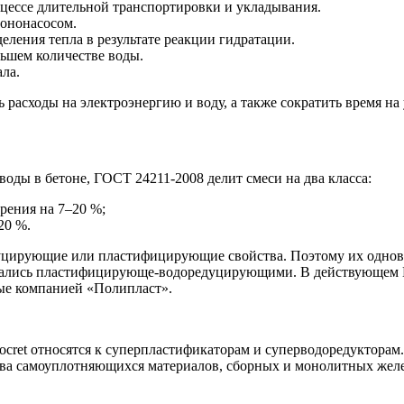
оцессе длительной транспортировки и укладывания.
тононасосом.
еления тепла в результате реакции гидратации.
ьшем количестве воды.
ла.
асходы на электроэнергию и воду, а также сократить время на 
воды в бетоне, ГОСТ 24211-2008 делит смеси на два класса:
ения на 7–20 %;
20 %.
едуцирующие или пластифицирующие свойства. Поэтому их одно
ывались пластифицирующе-водоредуцирующими. В действующем
мые компанией «Полипласт».
locret относятся к суперпластификаторам и суперводоредукторам
дства самоуплотняющихся материалов, сборных и монолитных же