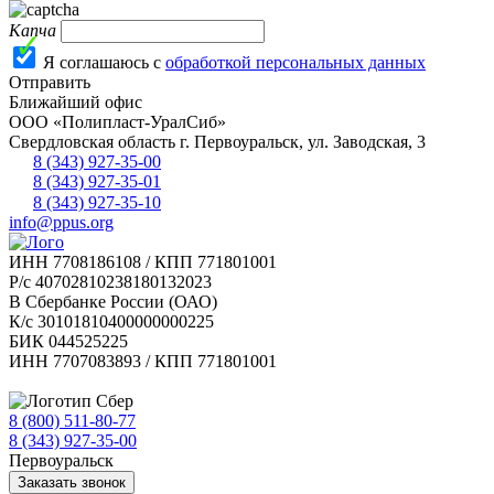
Капча
Я соглашаюсь с
обработкой персональных данных
Отправить
Ближайший офис
ООО «Полипласт-УралСиб»
Свердловская область
г.
Первоуральск
,
ул. Заводская, 3
8 (343) 927-35-00
8 (343) 927-35-01
8 (343) 927-35-10
info@ppus.org
ИНН 7708186108 / КПП 771801001
Р/с 40702810238180132023
В Сбербанке России (ОАО)
К/с 30101810400000000225
БИК 044525225
ИНН 7707083893 / КПП 771801001
8 (800) 511-80-77
Бесплатно по РФ
8 (343) 927-35-00
Первоуральск
Заказать звонок