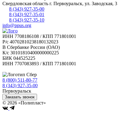
Свердловская область
г.
Первоуральск
,
ул. Заводская, 3
8 (343) 927-35-00
8 (343) 927-35-01
8 (343) 927-35-10
info@ppus.org
ИНН 7708186108 / КПП 771801001
Р/с 40702810238180132023
В Сбербанке России (ОАО)
К/с 30101810400000000225
БИК 044525225
ИНН 7707083893 / КПП 771801001
8 (800) 511-80-77
Бесплатно по РФ
8 (343) 927-35-00
Первоуральск
Заказать звонок
© 2026 «Полипласт»